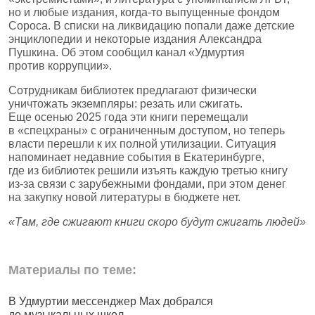
но и любые издания, когда‑то выпущенные фондом
Сороса. В списки на ликвидацию попали даже детские
энциклопедии и некоторые издания Александра
Пушкина. Об этом сообщил канал «Удмуртия
против коррупции».
Сотрудникам библиотек предлагают физически
уничтожать экземпляры: резать или сжигать.
Еще осенью 2025 года эти книги перемещали
в «спецхраны» с ограниченным доступом, но теперь
власти перешли к их полной утилизации. Ситуация
напоминает недавние события в Екатеринбурге,
где из библиотек решили изъять каждую третью книгу
из‑за связи с зарубежными фондами, при этом денег
на закупку новой литературы в бюджете нет.
«Там, где сжигают книги скоро будут сжигать людей»
Материалы по теме:
В Удмуртии мессенджер Max добрался
И
до музыкальных школ
п