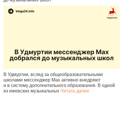
В Удмуртии, вслед за общеобразовательными
И
школами мессенджер Max активно внедряют
Р
и в систему дополнительного образования. В одной
и
из ижевских музыкальных
Читать далее
д