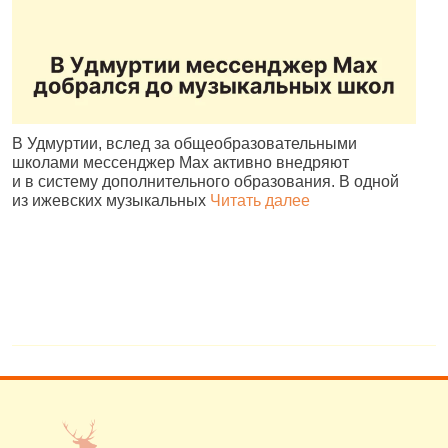
В Удмуртии, вслед за общеобразовательными
И
школами мессенджер Max активно внедряют
Р
и в систему дополнительного образования. В одной
и
из ижевских музыкальных
Читать далее
д