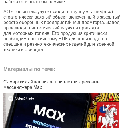
работают в штатном режиме.
АО «Тольяттикаучук» (входит в группу «Татнефть») —
стратегически важный объект, включенный в закрытый
реестр оборонных предприятий Минпромторга. Завод
производит синтетический каучук и присадки
для моторных топлив. Его продукция критически
необходима российскому ВПК для производства
спецшин и резинотехнических изделий для военной
техники и авиации.
Материалы по теме:
Самарских айтишников привлекли к рекламе
Ж
мессенджера Max
б
н