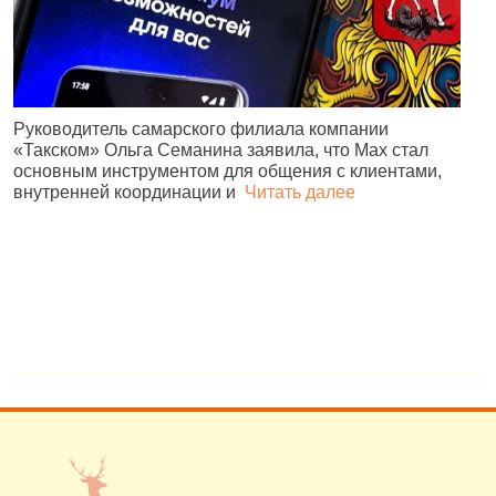
Руководитель самарского филиала компании
«Такском» Ольга Семанина заявила, что Max стал
Ж
основным инструментом для общения с клиентами,
п
внутренней координации и
Читать далее
и
№