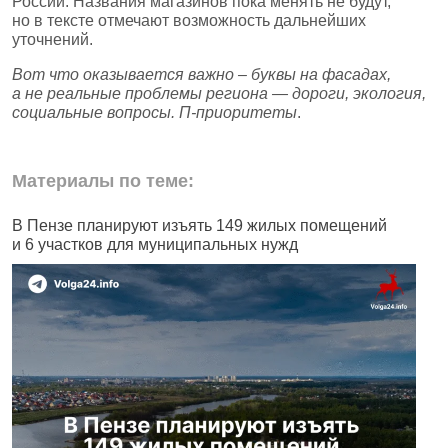
России. Названия магазинов пока менять не будут,
но в тексте отмечают возможность дальнейших
уточнений.
Вот что оказывается важно – буквы на фасадах,
а не реальные проблемы региона — дороги, экология,
социальные вопросы. П‑приоритеты
.
Материалы по теме:
В Пензе планируют изъять 149 жилых помещений
В
и 6 участков для муниципальных нужд