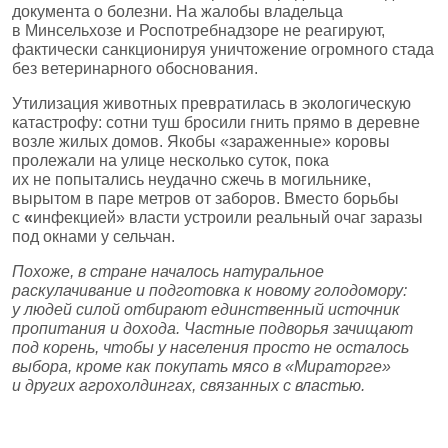
документа о болезни. На жалобы владельца
в Минсельхозе и Роспотребнадзоре не реагируют,
фактически санкционируя уничтожение огромного стада
без ветеринарного обоснования.
Утилизация животных превратилась в экологическую
катастрофу: сотни туш бросили гнить прямо в деревне
возле жилых домов. Якобы «зараженные» коровы
пролежали на улице несколько суток, пока
их не попытались неудачно сжечь в могильнике,
вырытом в паре метров от заборов. Вместо борьбы
с
«
инфекцией» власти устроили реальный очаг заразы
под окнами у сельчан.
Похоже, в стране началось натуральное
раскулачивание и подготовка к новому голодомору:
у людей силой отбирают единственный источник
пропитания и дохода. Частные подворья зачищают
под корень, чтобы у населения просто не осталось
выбора, кроме как покупать мясо в «Мираторге»
и других агрохолдингах, связанных с властью.