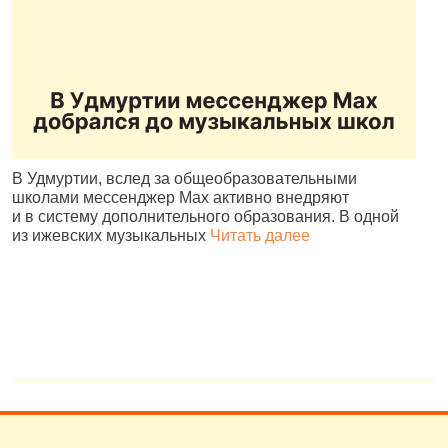
В Удмуртии, вслед за общеобразовательными
И
школами мессенджер Max активно внедряют
Р
и в систему дополнительного образования. В одной
и
из ижевских музыкальных
Читать далее
д