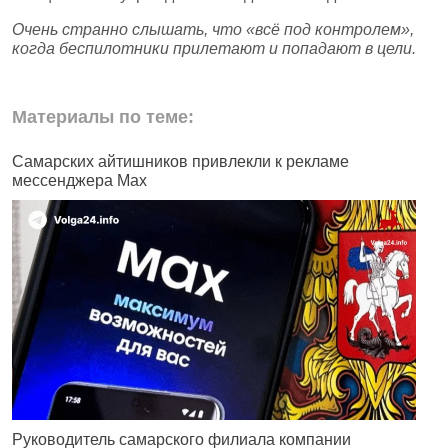
Очень странно слышать, что «всё под контролем»,
когда беспилотники прилетают и попадают в цели.
Материалы по теме:
Самарских айтишников привлекли к рекламе
Ж
мессенджера Max
б
н
Руководитель самарского филиала компании