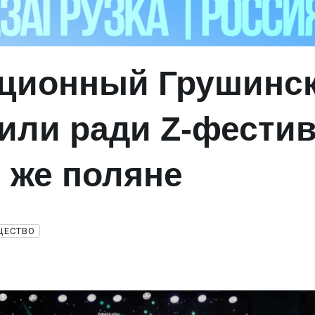
ционный Грушинс
или ради Z‑фести
й же поляне
ЩЕСТВО