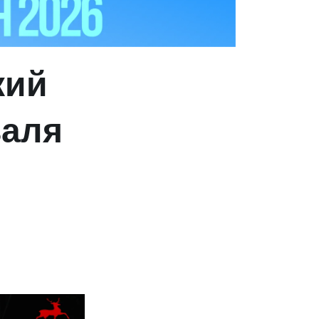
кий
валя