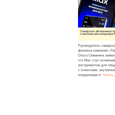
ило
ь
Руководитель самарског
Об этом объявил министр
филиала компании «Такс
строительства и ЖКХ Ирек
Ольга Семанина заявила
Файзуллин. По его словам,
что Max стал основным
,
до конца 2025 года для каждого
инструментом для общен
многоквартирного дома
Читать
с клиентами, внутренней
далее
координации и
Читать д