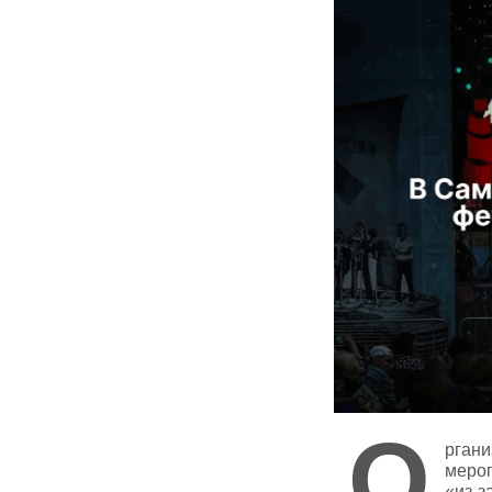
О
ргани
мероп
«из‑з