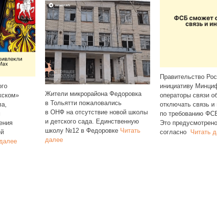
Правительство Росс
о
инициативу Минцифр
Жители микрорайона Федоровка
ком»
операторы связи обя
в Тольятти пожаловались
,
отключать связь и и
в ОНФ на отсутствие новой школы
по требованию ФСБ.
и детского сада. Единственную
ия
Это предусмотрено п
школу №12 в Федоровке
Читать
согласно
Читать да
далее
алее