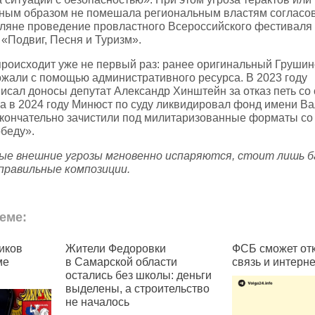
ным образом не помешала региональным властям согласо
оляне проведение провластного Всероссийского фестиваля
 «Подвиг, Песня и Туризм».
роисходит уже не первый раз: ранее оригинальный Груши
жали с помощью административного ресурса. В 2023 году
писал доносы депутат Александр Хинштейн за отказ петь со
, а в 2024 году Минюст по суду ликвидировал фонд имени В
кончательно зачистили под милитаризованные форматы со
беду».
ые внешние угрозы мгновенно испаряются, стоит лишь б
 правильные композиции.
еме:
ков
Жители Федоровки
ФСБ сможет откл
е
в Самарской области
связь и интернет
остались без школы: деньги
выделены, а строительство
не началось