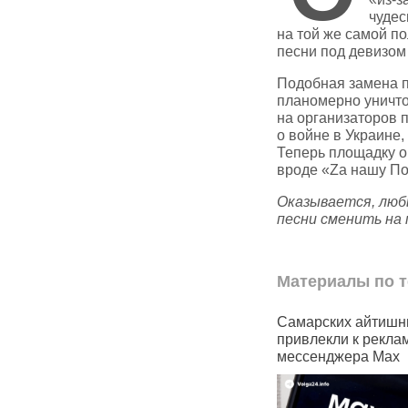
чудес
на той же самой п
песни под девизом
Подобная замена п
планомерно уничто
на организаторов 
о войне в Украине
Теперь площадку о
вроде «Zа нашу По
Оказывается, люб
песни сменить на
Материалы по т
До конца 2025 года домовые
Самарских айтишни
чаты по всей России
привлекли к реклам
переведут в мессенджер
мессенджера Max
MAX