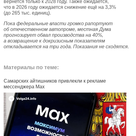
вернется только к 2028 году. Также ожидается,
что в 2026 году ожидается снижение ещё на 3,3%
(до 265 тыс. единиц).
Пока федеральные власти громко рапортуют
об отечественном автопроме, местная Дума
прогнозирует обвал производства на 40%,
а возвращение к докризисным показателям
откладывается на три года. Показания не сходятся.
Материалы по теме:
Самарских айтишников привлекли к рекламе
Ж
мессенджера Max
б
н