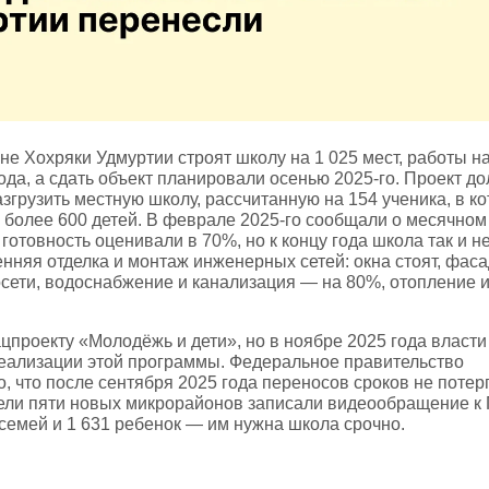
е Хохряки Удмуртии строят школу на 1 025 мест, работы н
ода, а сдать объект планировали осенью 2025‑го. Проект д
згрузить местную школу, рассчитанную на 154 ученика, в к
 более 600 детей. В феврале 2025‑го сообщали о месячном
 готовность оценивали в 70%, но к концу года школа так и н
енняя отделка и монтаж инженерных сетей: окна стоят, фас
осети, водоснабжение и канализация — на 80%, отопление 
ацпроекту «Молодёжь и дети», но в ноябре 2025 года власт
еализации этой программы. Федеральное правительство
 что после сентября 2025 года переносов сроков не потерп
ли пяти новых микрорайонов записали видеообращение к 
 семей и 1 631 ребенок — им нужна школа срочно.