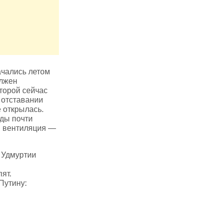
ачались летом
олжен
оторой сейчас
 отставании
е открылась.
ады почти
и вентиляция —
и Удмуртии
ят.
Путину: