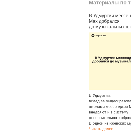
Материалы по т
Жителям Удмуртии
В Удмуртии мессенджер
предлагают перейти
Max добрался
в Max ради «цифровых»
до музыкальных школ
документов
В Удмуртии,
Власти Удмуртии предлагают
вслед за общеобразовательными
жителям оформить в мессенджере
школами мессенджер Max активно
Max цифровые аналоги бумажных
внедряют и в систему
документов для подтверждения
дополнительного образования.
личности, возраста и статуса.
В одной из ижевских музыкальных
Цифровая версия
Читать далее
Читать далее