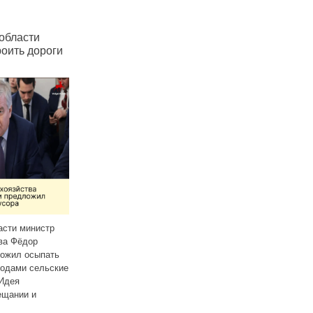
Жителям Удмуртии
В Удмуртии мессенд
оги
предлагают перейти
Max добрался
в Max ради «цифровых»
до музыкальных шко
документов
тр
В Удмуртии,
Власти Удмуртии предлагают
вслед за общеобразоват
ать
жителям оформить в мессенджере
школами мессенджер Max
ьские
Max цифровые аналоги бумажных
внедряют и в систему
документов для подтверждения
дополнительного образов
личности, возраста и статуса.
В одной из ижевских муз
Цифровая версия
Читать далее
Читать далее