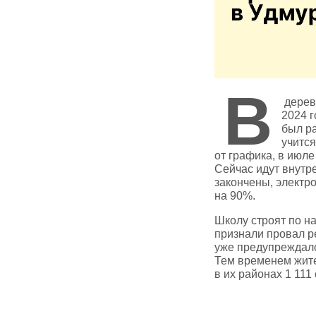
В
деревн
2024 г
был ра
учится
от графика, в июле
Сейчас идут внутр
закончены, электр
на 90%.
Школу строят по н
признали провал р
уже предупреждало,
Тем временем жите
в их районах 1 111