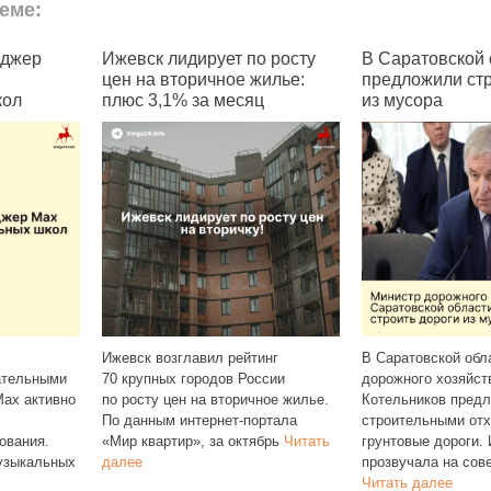
еме:
Ижевск лидирует по росту
В Саратовской области
цен на вторичное жилье:
предложили строить дор
плюс 3,1% за месяц
из мусора
Ижевск возглавил рейтинг
В Саратовской области минис
70 крупных городов России
дорожного хозяйства Фёдор
по росту цен на вторичное жилье.
Котельников предложил осып
По данным интернет‑портала
строительными отходами сел
«Мир квартир», за октябрь
Читать
грунтовые дороги. Идея
далее
прозвучала на совещании и
Читать далее