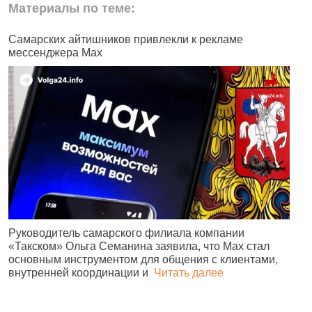
Материалы по теме:
Самарских айтишников привлекли к рекламе
Ж
мессенджера Max
б
н
Руководитель самарского филиала компании
«Такском» Ольга Семанина заявила, что Max стал
Ж
основным инструментом для общения с клиентами,
п
внутренней координации и
Читать далее
и
№