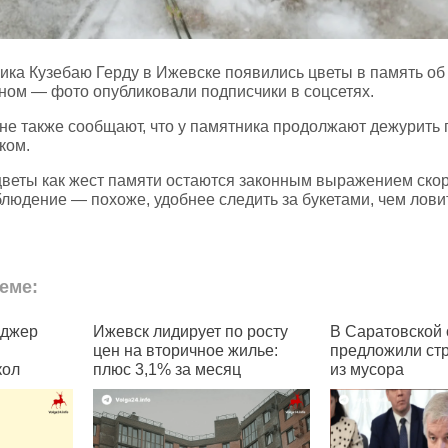
ка Кузебаю Герду в Ижевске появились цветы в память об
ном — фото опубликовали подписчики в соцсетях.
не также сообщают, что у памятника продолжают дежурить
ком.
 цветы как жест памяти остаются законным выражением скор
блюдение — похоже, удобнее следить за букетами, чем лов
еме:
о росту
В Саратовской области
Жителям Удмур
жилье:
предложили строить дороги
предлагают пе
ц
из мусора
в Max ради «ц
документов