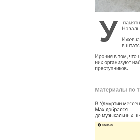
У
памятни
Наваль
Ижевча
в штатс
Ирония в том, что
них организуют на
преступников.
Материалы по т
В Удмуртии мессенджер
Ижевск лидирует п
Max добрался
цен на вторичное 
х»
до музыкальных школ
плюс 3,1% за меся