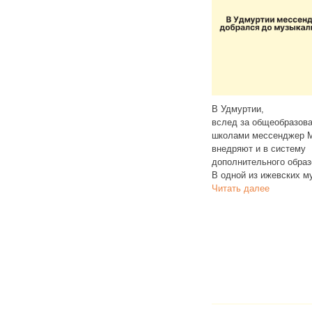
В Удмуртии,
Ижевск возглавил рейт
ют
вслед за общеобразовательными
70 крупных городов Ро
енджере
школами мессенджер Max активно
по росту цен на вторич
мажных
внедряют и в систему
По данным интернет‑по
ения
дополнительного образования.
«Мир квартир», за окт
са.
В одной из ижевских музыкальных
далее
алее
Читать далее