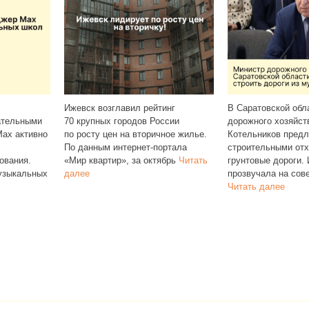
инг
В Саратовской области министр
ссии
дорожного хозяйства Фёдор
Власти Удмуртии 
ное жилье.
Котельников предложил осыпать
жителям оформить
ртала
строительными отходами сельские
Max цифровые ана
ябрь
Читать
грунтовые дороги. Идея
документов для п
прозвучала на совещании и
личности, возраста
Читать далее
Цифровая версия