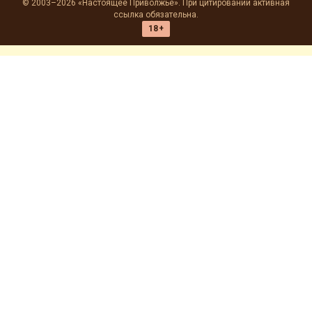
© 2003–2026 «Настоящее Приволжье». При цитировании активная
ссылка обязательна.
18+