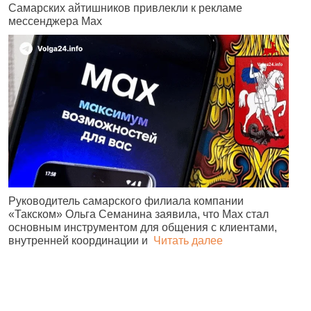
Самарских айтишников привлекли к рекламе
Ж
мессенджера Max
б
н
Руководитель самарского филиала компании
«Такском» Ольга Семанина заявила, что Max стал
Ж
основным инструментом для общения с клиентами,
п
внутренней координации и
Читать далее
и
№