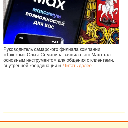
Руководитель самарского филиала компании
«Такском» Ольга Семанина заявила, что Max стал
Ж
основным инструментом для общения с клиентами,
п
внутренней координации и
Читать далее
и
№