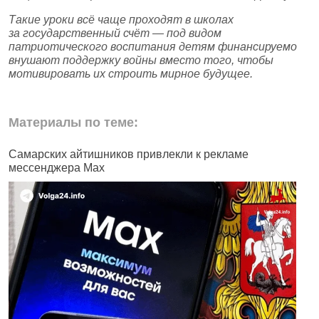
Такие уроки всё чаще проходят в школах
за государственный счёт — под видом
патриотического воспитания детям финансируемо
внушают поддержку войны вместо того, чтобы
мотивировать их строить мирное будущее.
Материалы по теме:
Самарских айтишников привлекли к рекламе
Ж
мессенджера Max
б
н