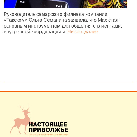
Руководитель самарского филиала компании
«Такском» Ольга Семанина заявила, что Max стал
Ж
основным инструментом для общения с клиентами,
п
внутренней координации и
Читать далее
и
№