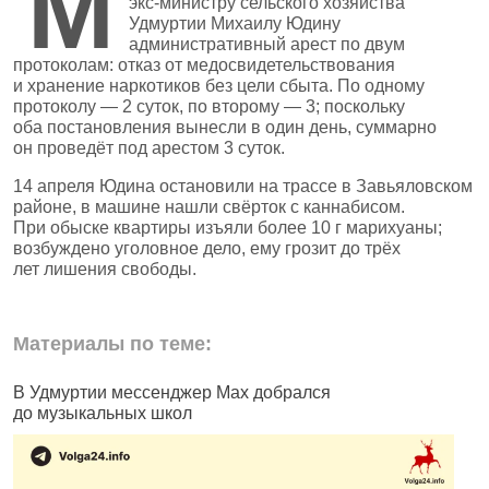
М
экс‑министру сельского хозяйства
Удмуртии Михаилу Юдину
административный арест по двум
протоколам: отказ от медосвидетельствования
и хранение наркотиков без цели сбыта. По одному
протоколу — 2 суток, по второму — 3; поскольку
оба постановления вынесли в один день, суммарно
он проведёт под арестом 3 суток.
14 апреля Юдина остановили на трассе в Завьяловском
районе, в машине нашли свёрток с каннабисом.
При обыске квартиры изъяли более 10 г марихуаны;
возбуждено уголовное дело, ему грозит до трёх
лет лишения свободы.
Материалы по теме:
В Удмуртии мессенджер Max добрался
И
до музыкальных школ
п