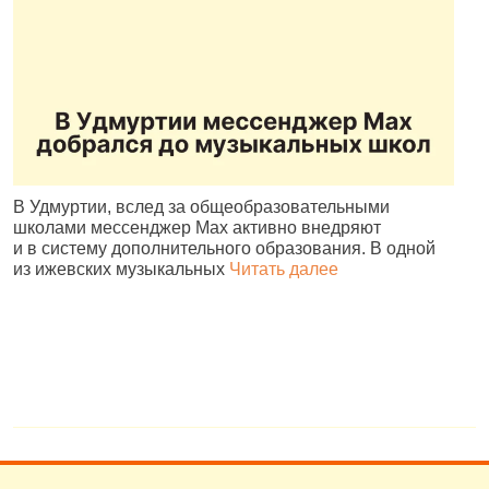
В Удмуртии, вслед за общеобразовательными
И
школами мессенджер Max активно внедряют
Р
и в систему дополнительного образования. В одной
и
из ижевских музыкальных
Читать далее
д