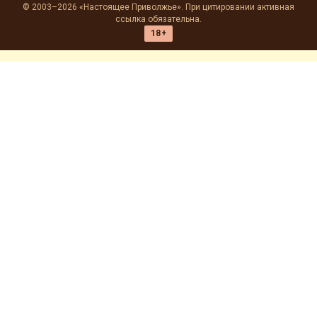
© 2003–2026 «Настоящее Приволжье». При цитировании активная
ссылка обязательна.
18+