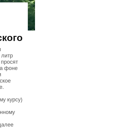
ского
и
 литр
 просят
на фоне
и
ское
е.
му курсу)
анному
далее