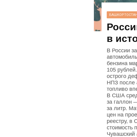
БАШКОРТОСТА
Росси
в ист
В России з
автомобиль
бензина мар
105 рублей
острого де
НПЗ после 
топливо вп
В США сред
за галлон —
за литр. М
цен на про
реестру, в 
стоимость 
Чувашский