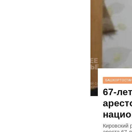
БАШКОРТОСТА
67‑ле
арест
нацио
Кировский 
ареста 67‑