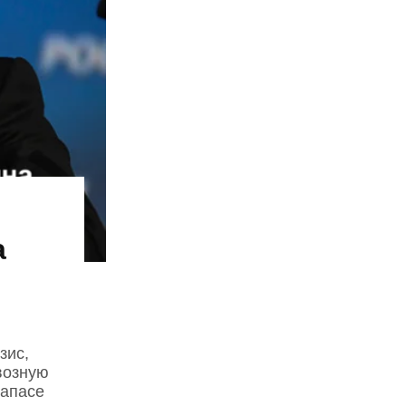
а
зис,
возную
запасе