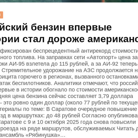
Н
йский бензин впервые
ории стал дороже американ
афиксирован беспрецедентный антирекорд стоимост
ного топлива. На заправках сети «Автопорт» цена за
ки АИ‑95 взлетела до 115 рублей, а за АИ‑92 теперь
. Стремительное удорожание на АЗС продолжается 
фицита горючего в регионах, вызванного остановкам
атак беспилотников. Аналитики отмечают, что россий
ервые в истории обогнало по стоимости американско
няя цена бензина сейчас составляет 3,79 доллара
 это ровно один доллар (около 77 рублей по текуще
атериалы по теме: В Саратове очередное повышение
езд в маршрутках: до 48 рублей Согласно опубликов
Саратове с 9 и 10 октября 2025 года снова повысили
проезда на ряде маршрутов, обслуживаемых Читать 
 ансамбль «Рябинушка»…