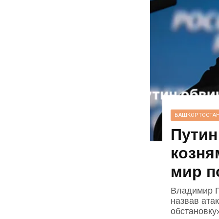
БАШКОРТОСТА
Путин
козня
мир п
Владимир П
назвав ата
обстановку