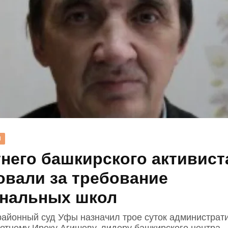
Н
тнего башкирского активист
овали за требование
нальных школ
районный суд Уфы назначил трое суток администрат
летнему Иреку Агишеву, лидеру башкирского центра