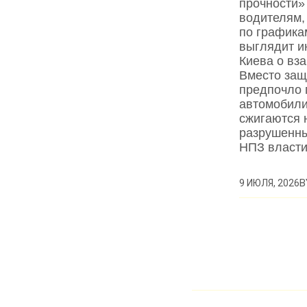
прочности»
водителям,
по графика
выглядит и
Киева о вз
Вместо защ
предпочло 
автомобили
сжигаются 
разрушенны
НПЗ власт
B
9 ИЮЛЯ, 2026