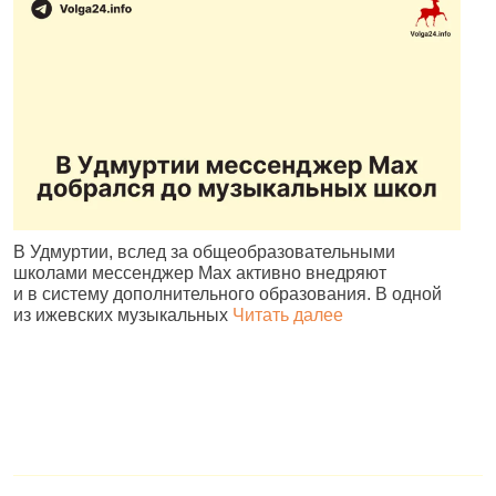
В Удмуртии, вслед за общеобразовательными
И
школами мессенджер Max активно внедряют
Р
и в систему дополнительного образования. В одной
и
из ижевских музыкальных
Читать далее
д